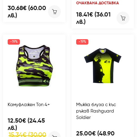
ОЧАКВАНА ДОСТАВКА
30.68€ (60.00
18.41€ (36.01
лв.)
лв.)
-19%
-19%
Камуфлажен Топ 4+
Мъжka блуза с къс
ръкав Rashguard
Soldier
12.50€ (24.45
лв.)
25.00€ (48.90
15.34€ (30.00