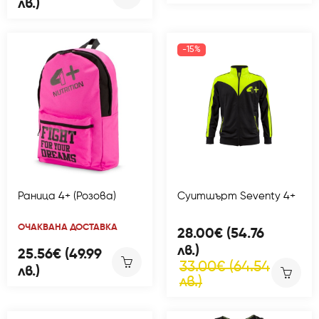
лв.)
-15%
Раница 4+ (Розова)
Суитшърт Seventy 4+
ОЧАКВАНА ДОСТАВКА
28.00€ (54.76
лв.)
25.56€ (49.99
33.00€ (64.54
лв.)
лв.)