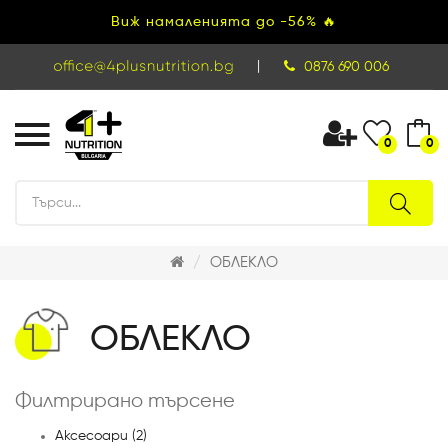
Виж намаленията до -56% 🔥
|
0876 690 006
0
0
ОБЛЕКЛО
ОБЛЕКЛО
Филтрирано търсене
Аксесоари (2)