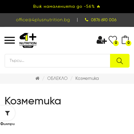
Виж намаленията до -56% 🔥
|
0876 690 006
0
0
ОБЛЕКЛО
Козметика
Козметика
Филтри