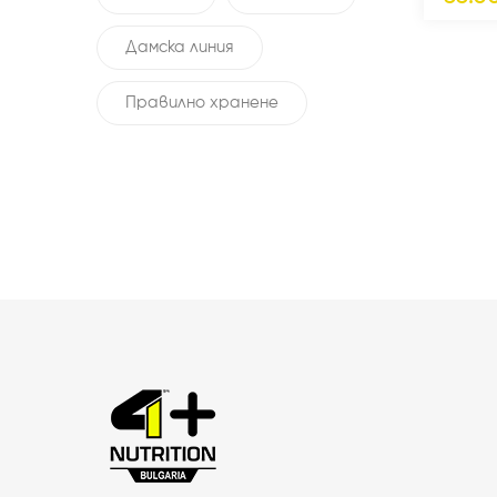
Дамска линия
Правилно хранене