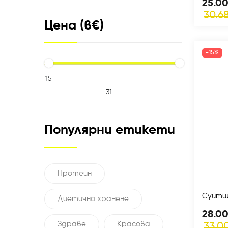
25.00
30.68
Цена
(в€)
-15%
Популярни етикети
Протеин
Суитш
Диетично хранене
28.00
Здраве
Красова
33.00