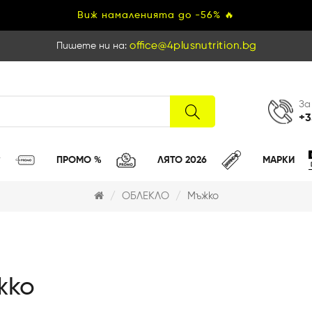
Виж намаленията до -56% 🔥
Пишете ни на:
За
+3
ПРОМО %
ЛЯТО 2026
МАРКИ
ОБЛЕКЛО
Мъжко
жко