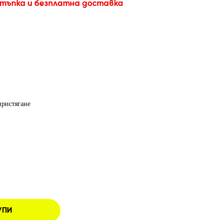
стъпка и безплатна доставка
пристягане
УПИ