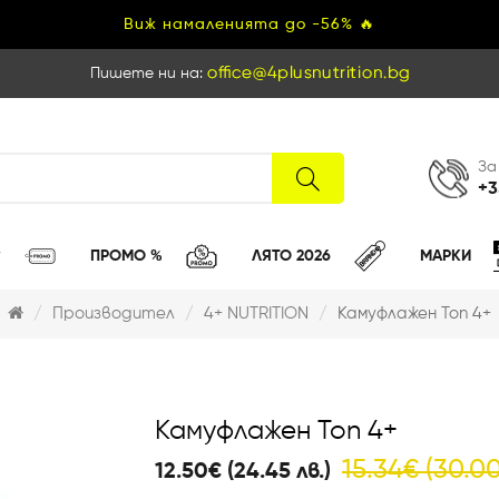
Виж намаленията до -56% 🔥
Пишете ни на:
За
+3
ПРОМО %
ЛЯТО 2026
МАРКИ
Производител
4+ NUTRITION
Камуфлажен Топ 4+
Камуфлажен Топ 4+
15.34€ (30.00
12.50€ (24.45 лв.)