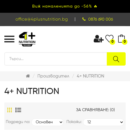
Виж намаленията до -56% 🔥
|
0876 690 006
0
0
Производител
4+ NUTRITION
4+ NUTRITION
ЗА СРАВНЯВАНЕ: (0)
Подреди по:
Покажи: