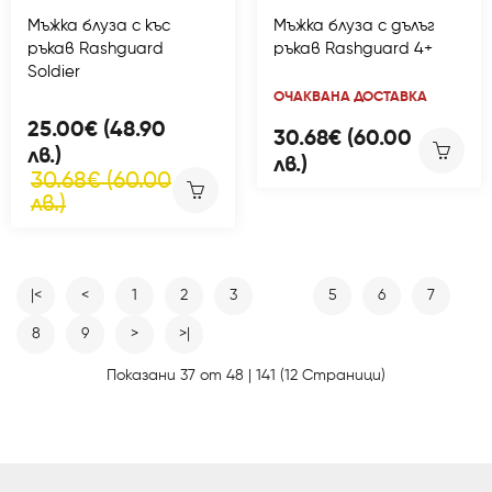
Мъжka блуза с къс
Мъжка блуза с дълъг
ръкав Rashguard
ръкав Rashguard 4+
Soldier
ОЧАКВАНА ДОСТАВКА
25.00€ (48.90
30.68€ (60.00
лв.)
лв.)
30.68€ (60.00
лв.)
|<
<
1
2
3
4
5
6
7
8
9
>
>|
Показани 37 от 48 | 141 (12 Страници)