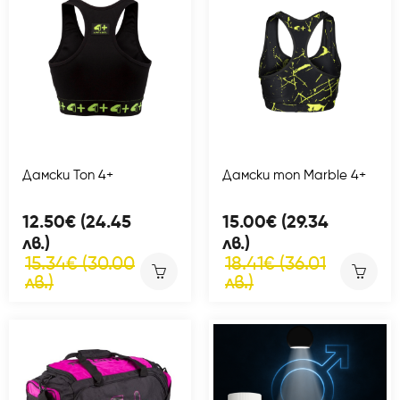
Дамски Топ 4+
Дамски топ Marble 4+
12.50€ (24.45
15.00€ (29.34
лв.)
лв.)
15.34€ (30.00
18.41€ (36.01
лв.)
лв.)