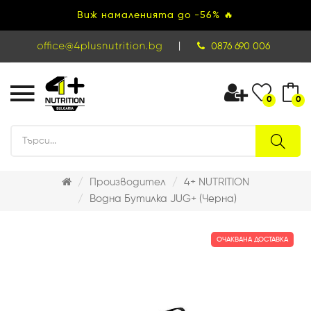
Виж намаленията до -56% 🔥
|
0876 690 006
0
0
Производител
4+ NUTRITION
Водна Бутилка JUG+ (Черна)
ОЧАКВАНА ДОСТАВКА