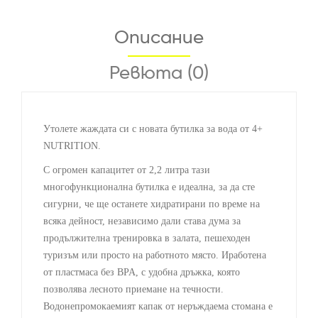
Описание
Ревюта (0)
Утолете жаждата си с новата бутилка за вода от 4+
NUTRITION.
С огромен капацитет от 2,2 литра тази
многофункционална бутилка е идеална, за да сте
сигурни, че ще останете хидратирани по време на
всяка дейност, независимо дали става дума за
продължителна тренировка в залата, пешеходен
туризъм или просто на работното място. Иработена
от пластмаса без BPA, с удобна дръжка, която
позволява лесното приемане на течности.
Водонепромокаемият капак от неръждаема стомана е