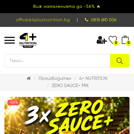
Виж намаленията до -56% 🔥
|
0876 690 006
0
0
Производител
4+ NUTRITION
ZERO SAUCE+ MIX
-50%