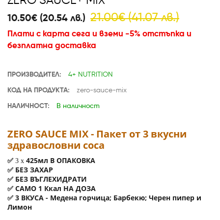
ZERO SAUCE+ MIX
21.00€ (41.07 лв.)
10.50€ (20.54 лв.)
Плати с карта сега и вземи -5% отстъпка и
безплатна доставка
ПРОИЗВОДИТЕЛ:
4+ NUTRITION
КОД НА ПРОДУКТА:
zero-sauce-mix
НАЛИЧНОСТ:
В наличност
ZERO SAUCE MIX - Пакет от 3 вкусни
здравословни соса
425мл В ОПАКОВКА
✅
3 х
БЕЗ ЗАХАР
✅
БЕЗ ВЪГЛЕХИДРАТИ
✅
САМО 1 Ккал НА ДОЗА
✅
3 ВКУСА - Медена горчица; Барбекю; Черен пипер и
✅
Лимон