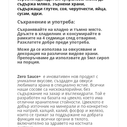
съдържа мляко, зърнени храни,
съдържащи глутен, соя, черупчести, яйца,
сусам, ядки.
Съхранение и употреба:
Съхранявайте на хладно и тъмно място.
Дръжте в хладилник и консумирайте в
рамките на 4 седмици след отваряне.
Разклатете добре преди употреба.
Може да се използва за овкусяване и
декорация на различни видове храни.
Препоръчваме да използвате до 5мл сироп
на порция.
Zero Sauce+
е иновати
вен нов продукт с
уникални вкусове, създаден да овкуси
любимата храна в специално ястие. Всички
наши сосове са нискокалорийни, без
съдържание на захар и въглехидрати. Той е
разработен на базата на цвекло, което има
отлични хранителни стойности. Цвеклото е
добър източник на минерали и по-конкретно
на натрий, калций, калий, фосфор и желязо,
които се грижат за поддържане на добрата
функция на всички органи в тялото,
включително за здравето на костната