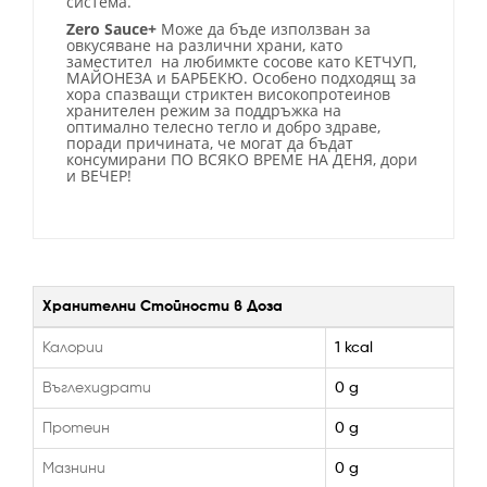
система.
Zero Sauce+
Може да бъде използван за
овкусяване на различни храни, като
заместител на любимкте сосове като КЕТЧУП,
МАЙОНЕЗА и БАРБЕКЮ. Особено подходящ за
хора спазващи стриктен високопротеинов
хранителен режим за поддръжка на
оптимално телесно тегло и добро здраве,
поради причината, че могат да бъдат
консумирани ПО ВСЯКО ВРЕМЕ НА ДЕНЯ, дори
и ВЕЧЕР!
Хранителни Стойности в Доза
Калории
1 kcal
Въглехидрати
0 g
Протеин
0 g
Мазнини
0 g