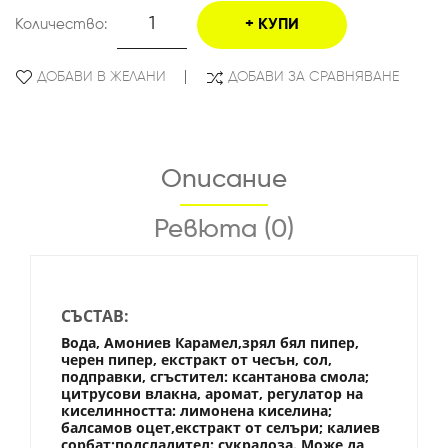
Количество:
КУПИ
ДОБАВИ В ЖЕЛАНИ
ДОБАВИ ЗА СРАВНЯВАНЕ
Описание
Ревюта (0)
СЪСТАВ:
Вода, Амониев Карамел,зрял бял пипер,
черен пипер, екстракт от чесън, сол,
подправки, сгъстител: ксантанова смола;
цитрусови влакна, аромат, регулатор на
киселинността: лимонена киселина;
балсамов оцет,екстракт от селъри; калиев
сорбат;подсладител: сукралоза. Може да