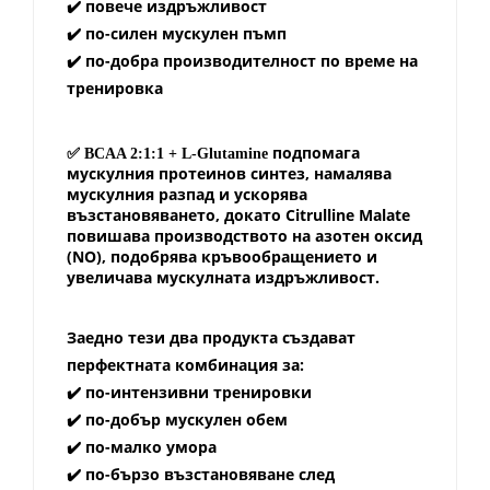
✔️ повече издръжливост
✔️ по-силен мускулен пъмп
✔️ по-добра производителност по време на
тренировка
✅
подпомага
BCAA 2:1:1 + L-Glutamine
мускулния протеинов синтез, намалява
мускулния разпад и ускорява
възстановяването, докато Citrulline Malate
повишава производството на азотен оксид
(NO), подобрява кръвообращението и
увеличава мускулната издръжливост.
Заедно тези два продукта създават
перфектната комбинация за:
✔️ по-интензивни тренировки
✔️ по-добър мускулен обем
✔️ по-малко умора
✔️ по-бързо възстановяване след