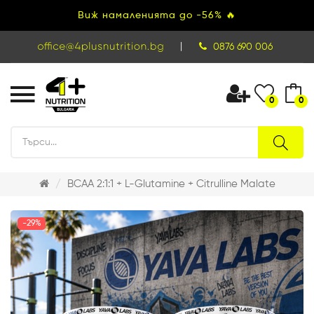
Виж намаленията до -56% 🔥
|
0876 690 006
0
0
BCAA 2:1:1 + L-Glutamine + Citrulline Malate
-29%