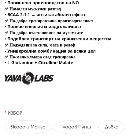
▪️ Повишено производство на NO
✅
Намален мускулен разпад
▪️ BCAA 2:1:1 → антикатаболен ефект
✅
По-добра тренировъчна производителност
▪️ Повече енергия и издръжливост
✅
По-добро възстановяне на мускулите
▪️ Подобрен транспорт на хранителни вещества
✅
Подходящи за сила, маса и релеф
▪️ Универсална комбинация за всяка цел
✅
По-малко умора след тренировка
▪️ L-Glutamine + Citrulline Malate
ИЗБОР
Ягода и Манго
Плодов Пунш
Дъвка