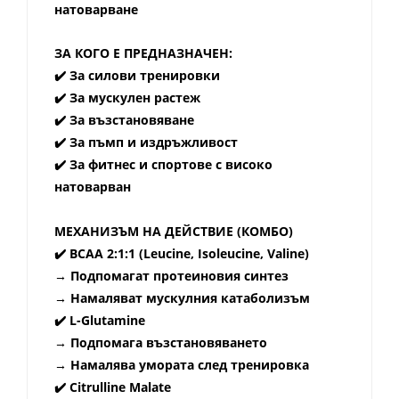
натоварване
ЗА КОГО Е ПРЕДНАЗНАЧЕН:
✔️ За силови тренировки
✔️ За мускулен растеж
✔️ За възстановяване
✔️ За пъмп и издръжливост
За фитнес и спортове с високо
✔️
натоварван
МЕХАНИЗЪМ НА ДЕЙСТВИЕ (КОМБО)
✔️
BCAA 2:1:1 (Leucine, Isoleucine, Valine)
→ Подпомагат протеиновия синтез
→ Намаляват мускулния катаболизъм
✔️
L-Glutamine
→ Подпомага възстановяването
→ Намалява умората след тренировка
✔️
Citrulline Malate