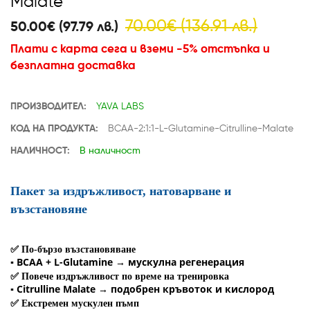
Malate
70.00€ (136.91 лв.)
50.00€ (97.79 лв.)
Плати с карта сега и вземи -5% отстъпка и
безплатна доставка
ПРОИЗВОДИТЕЛ:
YAVA LABS
КОД НА ПРОДУКТА:
BCAA-2:1:1-L-Glutamine-Citrulline-Malate
НАЛИЧНОСТ:
В наличност
Пакет за издръжливост, натоварване и
възстановяне
✅
По-бързо възстановяване
▪️ BCAA + L-Glutamine → мускулна регенерация
✅
Повече издръжливост по време на тренировка
▪️ Citrulline Malate → подобрен кръвоток и кислород
✅
Екстремен мускулен пъмп