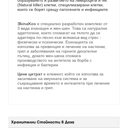
образуването и развитието на лимфоцити и NK
(Natural killer) клетки, специлиазирани клетки,
които се борят срещу патогените и инфекциите.
ƎkinaKos
е специално разработен комплекс от
3 вида ехинацея и жен-шен. Това са натурални
адаптогени, които спомагат на тялото да се
адаптира по-лесно към всякакъв вид стрес -
физически и психически. Ехинацеята се
изпозлва за превенция и лечение на настинки,
грип и заболявания на горните дихателни
пътищ, докато жен-шена спомага
производството на антитела за борба с
инфекции и бактерии.
Цинк цитрат
е елемент, който се използва за
засилване на имунната система и за
съкращаване времето и интезитета при лечение
на настинка и грип.
Хранителни Стойности в Доза