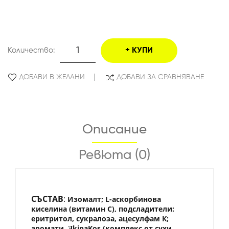
Количество:
КУПИ
ДОБАВИ В ЖЕЛАНИ
ДОБАВИ ЗА СРАВНЯВАНЕ
Описание
Ревюта (0)
СЪСТАВ
:
Изомалт; L-аскорбинова
киселина (витамин С), подсладители:
еритритол, сукралоза, ацесулфам К;
аромати, ƎkinaKos (комплекс от сухи