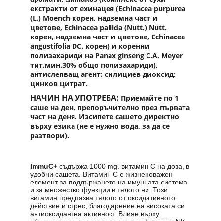
екстракти от ехинацея (Echinacea purpurea
(L.) Moench корен, надземна част и
цветове, Echinacea pallida (Nutt.) Nutt.
корен, надземна част и цветове, Echinacea
angustifolia DC. корен) и коренни
полизахариди на Panax ginseng C.A. Meyer
тит.мин.30% общо полизахариди),
антислепващ агент: силициев диоксид;
цинков цитрат.
НАЧИН НА УПОТРЕБА:
Приемайте по 1
саше на ден, препоръчително през първата
част на деня. Изсипете сашето директно
върху езика (не е нужно вода, за да се
разтвори).
ImmuC+
съдържа 1000 mg. витамин C на доза, в
удобни сашета. Витамин C е жизненоважен
елемент за поддържането на имунната система
и за множество функции в тялото ни. Този
витамин предпазва тялото от оксидативното
действие и стрес, благодарение на високата си
антиоксидантна активност. Влияе върху