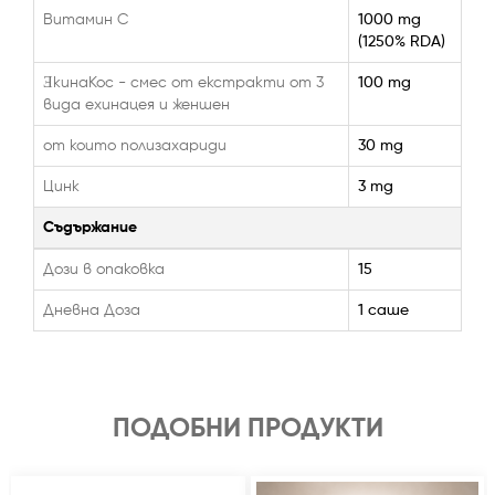
Витамин C
1000 mg
(1250% RDA)
ƎкинаКос - смес от екстракти от 3
100 mg
вида ехинацея и женшен
от които полизахариди
30 mg
Цинк
3 mg
Съдържание
Дози в опаковка
15
Дневна Доза
1 саше
ПОДОБНИ ПРОДУКТИ