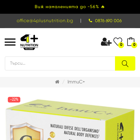
Виж намаленията до -56% 🔥
|
0876 690 006
0
0
ImmuC+
-22%