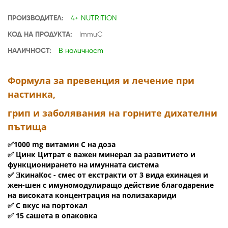
ПРОИЗВОДИТЕЛ:
4+ NUTRITION
КОД НА ПРОДУКТА:
ImmuC
НАЛИЧНОСТ:
В наличност
Формула за превенция и лечение при
настинка,
грип и заболявания на горните дихателни
пътища
✅
1000 mg витамин С на доза
Цинк Цитрат е важен минерал за развитието и
✅
функционирането на имунната система
ƎкинаКос - смес от екстракти от 3 вида ехинацея и
✅
жен-шен с имуномодулиращо действие благодарение
на високата концентрация на полизахариди
С вкус на портокал
✅
15 сашета в опаковка
✅