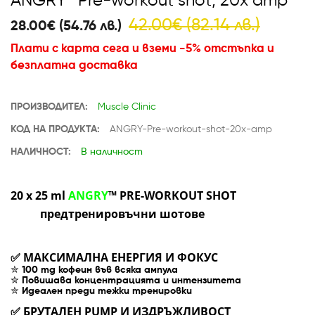
ANGRY™ Pre-workout shot, 20x amp
42.00€ (82.14 лв.)
28.00€ (54.76 лв.)
Плати с карта сега и вземи -5% отстъпка и
безплатна доставка
ПРОИЗВОДИТЕЛ:
Muscle Clinic
КОД НА ПРОДУКТА:
ANGRY-Pre-workout-shot-20x-amp
НАЛИЧНОСТ:
В наличност
20 x 25 ml
ANGRY
™ PRE-WORKOUT SHOT
предтренировъчни шотове
МАКСИМАЛНА ЕНЕРГИЯ И ФОКУС
✅
✮
100 mg кофеин във всяка ампула
✮
Повишава концентрацията и интензитета
✮
Идеален преди тежки тренировки
БРУТАЛЕН PUMP И ИЗДРЪЖЛИВОСТ
✅