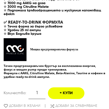
✮
7000 mg AAKG на доза
✮
3000 mg Citrulline Malate
✮
Подпомага кръвообращението и мускулния напомпващ
ефект
READY-TO-DRINK ФОРМУЛА
✅
✮
Течна форма за бързо усвояване
✮
Удобни 25 ml ампули
✮
Вкус Бодлива круша
Мощна предтренировъчна формула
Течен предтренировъчен буустър за експлозивна енергия,
фокус и мощен pump преди тренировка.
Формула с AAKG, Citrulline Malate, Beta-Alanine, Taurine и кофеин в
удобни ready-to-drink ампули.
Количество:
КУПИ
ДОБАВИ В ЖЕЛАНИ
ДОБАВИ ЗА СРАВНЯВАНЕ