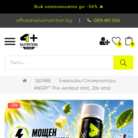
Виж намаленията до -56% 🔥
|
0876 690 006
0
0
ЗДРАВЕ
Енергийни Стимулатори
ANGRY™ Pre-workout shot, 20x amp
-33%