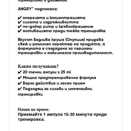
тренировка в движение.
ANGRY™ подпомага:
✔️
енергията и концентрацията
✔️
силата и издръжливостта
✔️
по-добър pump и кръвообращение
✔️
мотивацията преди тежка тренировка
Вкусът Бодлива круша (Опунция) придава
свеж и различен характер на продукта, а
формулата е създадена за сериозни
тренировки и максимална производителност.
Какво получаваш?
✔️ 20 течни ампули x 25 ml
✔️ Мощна предтренировъчна формула
✔️ Бързо действие и лесен прием
✔️ Подходящ за силови и интензивни
тренировки
Начин на прием:
Приемайте 1 ампула 15-30 минути преди
тренировка.