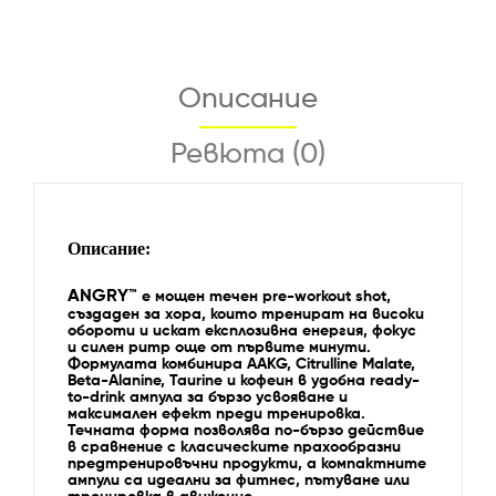
Описание
Ревюта (0)
Описание:
ANGRY™
е мощен течен pre-workout shot,
създаден за хора, които тренират на високи
обороти и искат експлозивна енергия, фокус
и силен pump още от първите минути.
Формулата комбинира AAKG, Citrulline Malate,
Beta-Alanine, Taurine и кофеин в удобна ready-
to-drink ампула за бързо усвояване и
максимален ефект преди тренировка.
Течната форма позволява по-бързо действие
в сравнение с класическите прахообразни
предтренировъчни продукти, а компактните
ампули са идеални за фитнес, пътуване или