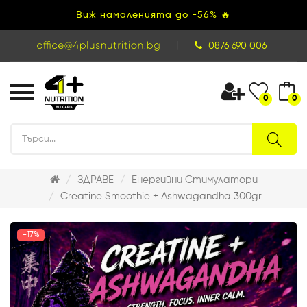
Виж намаленията до -56% 🔥
|
0876 690 006
0
0
ЗДРАВЕ
Енергийни Стимулатори
Creatine Smoothie + Ashwagandha 300gr
-17%