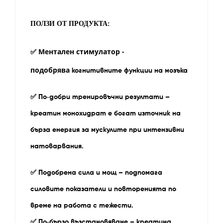
ПОЛЗИ ОТ ПРОДУКТА:
Ментален стимулатор -
✅
подобрява
когнитивните функции на мозъка
✅
По‑добри тренировъчни резултати –
креатин
монохидрат
е богат източник на
бърза енергия за мускулите при интензивни
натоварвания.
✅
Подобрена сила и мощ – подпомага
силовите показатели и повторенията по
време на работа с тежести.
✅
По‑бързо възстановяване – креатина