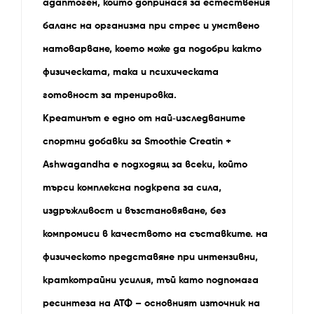
адаптоген, който допринася за естествения
баланс на организма при стрес и умствено
натоварване, което може да подобри както
физическата, така и психическата
готовност за тренировка.
Креатинът е едно от най‑изследваните
спортни добавки за Smoothie Creatin +
Ashwagandha е подходящ за всеки, който
търси комплексна подкрепа за сила,
издръжливост и възстановяване, без
компромиси в качеството на съставките. на
физическото представяне при интензивни,
краткотрайни усилия, тъй като подпомага
ресинтеза на АТФ – основният източник на