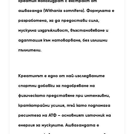
креатин
монохидрат
с екстракт от
ашваганда (Withania somnifera). Формулата е
разработена, за да предостави сила,
мускулна издръжливост, възстановяване и
адаптация към натоварване, без излишни
пълнители.
Креатинът е едно от най‑изследваните
спортни добавки за подобряване на
физическото представяне при интензивни,
краткотрайни усилия, тъй като подпомага
ресинтеза на АТФ – основният източник на
енергия за мускулите. Ашвагандата е