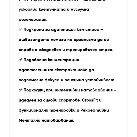
ускорява клетъчната и муслулна
регенерация.
✅
Подкрепа за адаптация към стрес –
ашвагандата помага на организма да се
справя с ежедневен и тренировъчен стрес.
✅
Подобрена концентрация –
адаптогенният екстракт може да
подпомогне фокуса и психична устойчивост.
✅
Подходящ при интензивни натоварвания –
идеален за силови спортове, CrossFit и
функционални тренировки и Рекреативни
Ментални натоварвания.