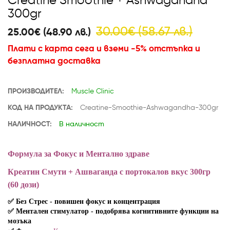
Creatine Smoothie + Ashwagandha
300gr
30.00€ (58.67 лв.)
25.00€ (48.90 лв.)
Плати с карта сега и вземи -5% отстъпка и
безплатна доставка
ПРОИЗВОДИТЕЛ:
Muscle Clinic
КОД НА ПРОДУКТА:
Creatine-Smoothie-Ashwagandha-300gr
НАЛИЧНОСТ:
В наличност
Формула за Фокус и Ментално здраве
Креатин Смути + Ашваганда с портокалов
вкус 300гр
(60 дози)
✅
Без Стрес - повишен фокус и концентрация
✅
Ментален стимулатор - подобрява
когнитивните функции на
мозъка