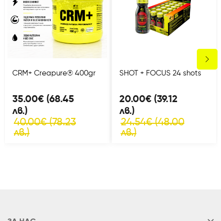
CRM+ Creapure® 400gr
SHOT + FOCUS 24 shots
35.00€ (68.45
20.00€ (39.12
лв.)
лв.)
40.00€ (78.23
24.54€ (48.00
лв.)
лв.)