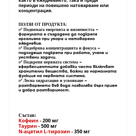
както в ежедневието, така и преди
периоди на повишено натоварване или
концентрация.
ПОЛЗИ ОТ ПРОДУКТА:
✅
Подпомага енергията и жизнеността
–
формулата е създадена да подкрепя
организма при умора и натоварено
ежедневие.
✅
Подобрява концентрацията и фокуса
–
подходяща подкрепа при работа, учене и
умствени задачи.
✅
Подкрепя нервната система
–
ефервесцентните добавки често включват
хранителни вещества, важни за нормалната
функция на нервната система.
✅
Лесна хидратация и усвояване
–
разтварянето във вода позволява бърз прием
и добра разтворимост.
Състав:
Кофеин
- 200 мг
Таурин
- 500 мг
N-ацетил L-тирозин
- 350 мг