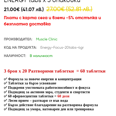
ENERGY tabs x 3 опаковки
27.00€ (52.81 лв.)
21.00€ (41.07 лв.)
Плати с карта сега и вземи -5% отстъпка и
безплатна доставка
ПРОИЗВОДИТЕЛ:
Muscle Clinic
КОД НА ПРОДУКТА:
Energy-Focus-20tabs-4gr
НАЛИЧНОСТ:
В наличност
3 броя х 20 Разтворими таблетки = 60 таблетки
✅
Формула за повече енергия и концентрация
✅
Tаблетки за бързо усвояване
✅
Подкрепя умствената работоспособност и фокуса
✅
Подходящ за активни хора, студенти и спортисти
✅
60 ефервесцентни таблетки =
60 дози
✅
Лесен прием – разтваря се във вода
✅
Бързо действие благодарение на разтворима формула
✅
Подходящ за умора, натоварен ден или тренировка