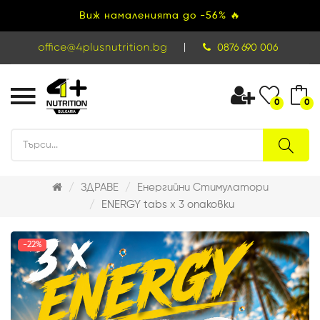
Виж намаленията до -56% 🔥
|
0876 690 006
0
0
ЗДРАВЕ
Енергийни Стимулатори
ENERGY tabs x 3 опаковки
-22%