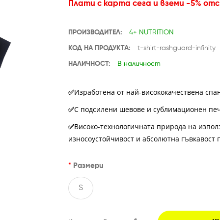
Плати с карта сега и вземи -5% от
ПРОИЗВОДИТЕЛ:
4+ NUTRITION
КОД НА ПРОДУКТА:
t-shirt-rashguard-infinity
НАЛИЧНОСТ:
В наличност
Изработена от най-висококачествена спа
✅
С подсилени шевове и сублимационен пе
✅
Високо-технологичната природа на изпол
✅
износоустойчивост и абсолютна гъвкавост 
Размери
S