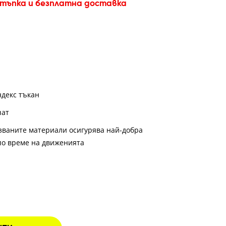
стъпка и безплатна доставка
ндекс тъкан
чат
званите материали осигурява най-добра
по време на движенията