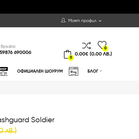
Моят профил
 връзка:
0
59876 690006
0.00€ (0.00 ЛВ.)
0
ОФИЦИАЛЕН ШОУРУМ
БЛОГ
shguard Soldier
0 лв.)