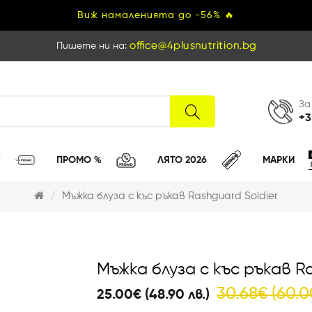
Виж намаленията до -56% 🔥
Пишете ни на:
За
+3
ПРОМО %
ЛЯТО 2026
МАРКИ
Мъжka блуза с къс ръкав Rashguard Soldier
Мъжka блуза с къс ръкав Ra
30.68€ (60.0
25.00€ (48.90 лв.)