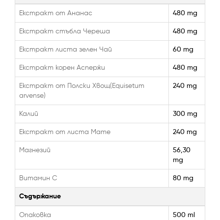
Екстракт от Ананас
480 mg
Екстракт стъбла Череша
480 mg
Екстракт листа зелен Чай
60 mg
Екстракт корен Аспержи
480 mg
Екстракт от Полски Хвощ(Equisetum
240 mg
arvense)
Калий
300 mg
Екстракт от листа Мате
240 mg
Магнезий
56,30
mg
Витамин C
80 mg
Съдържание
Опаковка
500 ml