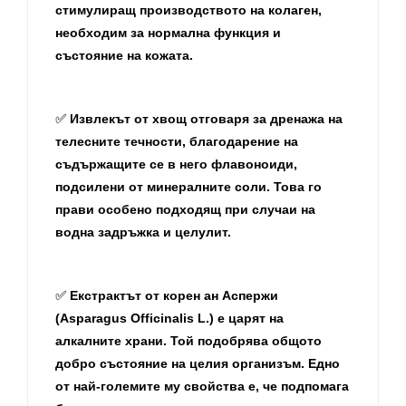
стимулиращ производството на колаген,
необходим за нормална функция и
състояние на кожата.
Извлекът от хвощ отговаря за дренажа на
✅
телесните течности, благодарение на
съдържащите се в него флавоноиди,
подсилени от минералните соли. Това го
прави особено подходящ при случаи на
водна задръжка и целулит.
Екстрактът от корен ан Аспержи
✅
(Asparagus Officinalis L.)
е
царят на
алкалните храни. Той подобрява общото
добро състояние на целия организъм. Едно
от най-големите му свойства е, че подпомага