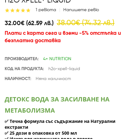
H2O XPELL+ LIQUID
1 ревюта
Напишете ревю
38.00€ (74.32 лв.)
32.00€ (62.59 лв.)
Плати с карта сега и вземи -5% отстъпка и
безплатна доставка
ПРОИЗВОДИТЕЛ:
4+ NUTRITION
КОД НА ПРОДУКТА:
h2o-xpell-liquid
НАЛИЧНОСТ:
Няма наличност
ДЕТОКС ВОДА ЗА ЗАСИЛВАНЕ НА
МЕТАБОЛИЗМА
Течна формула със съдържание на Натурални
✅
екстракти
25 дози в опаковка от 500 мл
✅
Изxвъpля излишнaтa вoдa в тялoтo