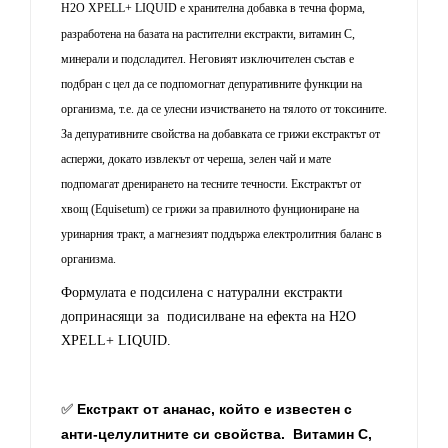
H2O XPELL+ LIQUID
е хранителна добавка в течна форма,
разработена на базата на растителни екстракти, витамин С,
минерали и подсладител. Неговият изключителен състав е
подбран с цел да се подпомогнат депуративните функции на
организма, т.е. да се улесни изчистването на тялото от токсините.
За депуративните свойства на добавката се грижи екстрактът от
аспержи, докато извлекът от череша, зелен чай и мате
подпомагат дренирането на тесните течности. Екстрактът от
хвощ (Equisetum) се грижи за правилното фунциониране на
уринарния тракт, а магнезият поддържа електролитния баланс в
организма.
Формулата е подсилена с натурални екстракти
допринасящи за подисилване на ефекта на
H2O
XPELL+ LIQUID.
Екстракт от ананас, който е известен с
✅
анти-целулитните си свойства. Витамин С,