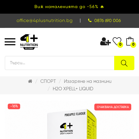
Виж намаленията до -56% 🔥
|
0876 690 006
0
0
СПОРТ
Изгаряне на мазнини
H2O XPELL+ LIQUID
-16%
ОЧАКВАНА ДОСТАВКА