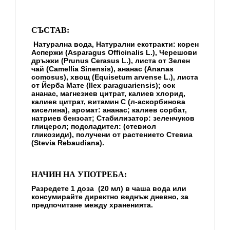
СЪСТАВ:
Натурална вода, Натурални екстракти: корен
Аспержи (Asparagus Officinalis L.), Черешови
дръжки (Prunus Cerasus L.), листа от Зелен
чай (Camellia Sinensis), ананас (Ananas
comosus), хвощ (Equisetum arvense L.), листа
от Йерба Мате (Ilex paraguariensis); сок
ананас, магнезиев цитрат, калиев хлорид,
калиев цитрат, витамин С (л-аскорбинова
киселина), аромат: ананас; калиев сорбат,
натриев бензоат; Стабилизатор: зеленчуков
глицерол; подсладител: (стевиол
гликозиди), получени от растението Стевиа
(Stevia Rebaudiana).
НАЧИН НА УПОТРЕБА:
Разредете 1 доза (20 мл) в чаша вода или
консумирайте директно веднъж дневно, за
предпочитане между храненията.