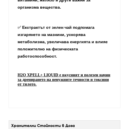
opгaнизмa вeщecтвa.
✅
Екстрактът от зелен чай подпомага
изгарянето на мазнини, ускорява
метаболизма, увеличава енергията и влияе
положително на физическата
работоспособност.
H2O XPELL+ LIQUID е вкусният и полезен начин
за дренирането на ненужните течности и токсини
от тялото.
Хранителни Стойности в Доза