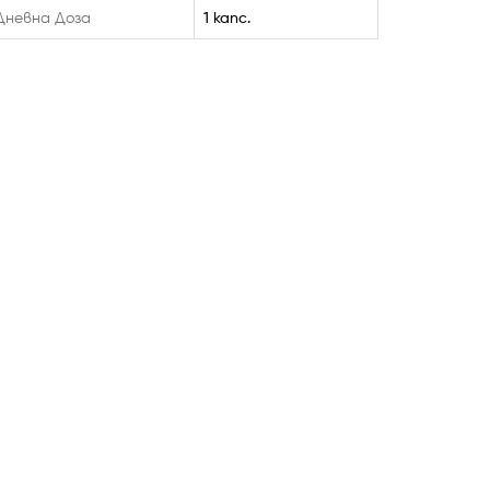
Дневна Доза
1 капс.