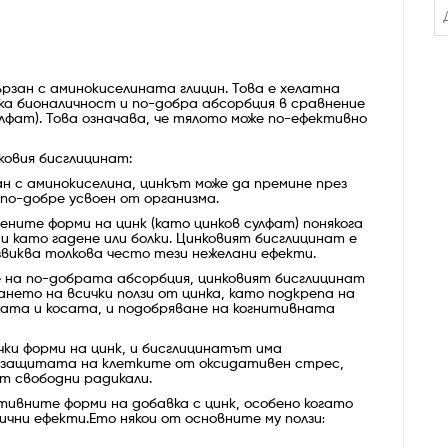
ързан с аминокиселината глицин. Това е хелатна
ка бионаличност и по-добра абсорбция в сравнение
улфат). Това означава, че тялото може по-ефективно
ковия бисглицинат:
зан с аминокиселина, цинкът може да премине през
по-добре усвоен от организма.
вените форми на цинк (като цинков сулфат) понякога
 като гадене или болки. Цинковият бисглицинат е
звиква толкова често тези нежелани ефекти.
е на по-добрата абсорбция, цинковият бисглицинат
ането на всички ползи от цинка, като подкрепа на
ата и косата, и подобряване на когнитивната
ички форми на цинк, и бисглицинатът има
 защитата на клетките от оксидативен стрес,
 свободни радикали.
ивните форми на добавка с цинк, особено когато
ични ефекти.
Ето някои от основните му ползи
: