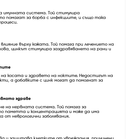
на имунната система. Той стимулира
то помагат за борба с инфекциите, и също така
процеси.
влияние върху кожата. Той помага при лечението на
 това, цинкът стимулира заздравяването на рани и
ктите
 на косата и здравето на ноктите. Недостигът на
окти, а добавките с цинк могат да помогнат за
ивното здраве
не на нервната система. Той помага за
то паметта и концентрацията и може да има
а от неврологични заболявания.
а и защитава клетките от увреждания, причинени