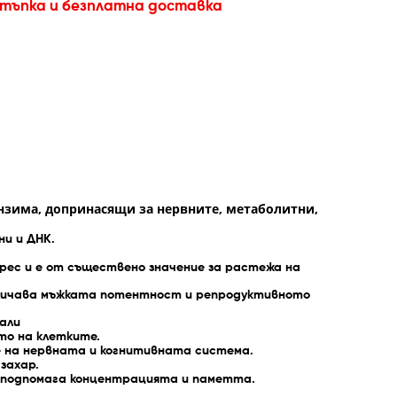
стъпка и безплатна доставка
 ензима, допринасящи за нервните, метаболитни,
ни и ДНК.
ес и е от съществено значение за растежа на
личава мъжката потентност и репродуктивното
али
то на клетките.
 на нервната и когнитивната система.
захар.
подпомага концентрацията и паметта.