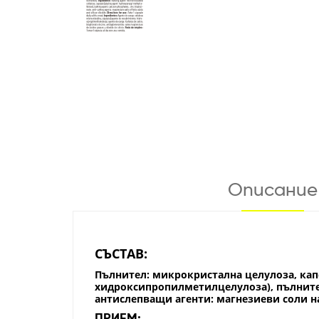
Описание
СЪСТАВ:
Пълнител: микрокристална целулоза, кап
хидроксипропилметилцелулоза), пълните
антислепващи агенти: магнезиеви соли н