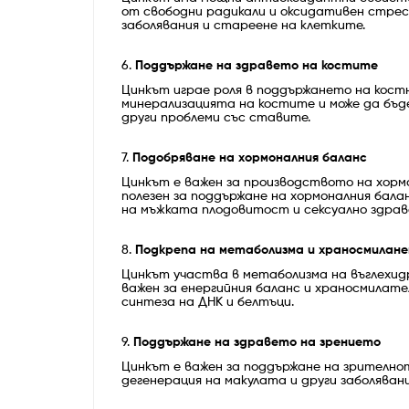
от свободни радикали и оксидативен стрес.
заболявания и стареене на клетките.
6.
Поддържане на здравето на костите
Цинкът играе роля в поддържането на кост
минерализацията на костите и може да бъд
други проблеми със ставите.
7.
Подобряване на хормоналния баланс
Цинкът е важен за производството на хорм
полезен за поддържане на хормоналния бала
на мъжката плодовитост и сексуално здрав
8.
Подкрепа на метаболизма и храносмилан
Цинкът участва в метаболизма на въглехид
важен за енергийния баланс и храносмилате
синтеза на ДНК и белтъци.
9.
Поддържане на здравето на зрението
Цинкът е важен за поддържане на зрително
дегенерация на макулата и други заболяван