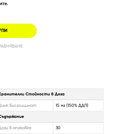
чите.
УПИ
РАВНЯВАНЕ
Хранителни Стойности в Доза
Цинк Бисглицинат
15 мг (150% ДДП)
Съдържание
Дози в опаковка
30