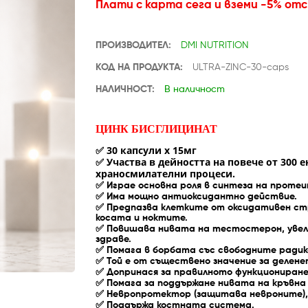
Плати с карта сега и вземи -5% от
ПРОИЗВОДИТЕЛ:
DMI NUTRITION
КОД НА ПРОДУКТА:
ULTRA-ZINC-30-caps
НАЛИЧНОСТ:
В наличност
ЦИНК БИСГЛИЦИНАТ
✅ 30 капсули х 15мг
Участва в дейността на повече от 300
✅
храносмилателни процеси.
✅
Играе основна роля в синтеза на протеи
✅
Има мощно антиоксидантно действие.
✅
Предпазва клетките от оксидативен стр
косата и ноктите.
✅
Повишава нивата на тестостерон, уве
здраве.
✅
Помага в борбата със свободните радик
✅
Той е от съществено значение за делене
✅
Допринася за правилното функциониране
✅
Помага за поддържане нивата на кръвна 
✅
Невропротектор (защитава невроните),
✅
Поддържа костната система.