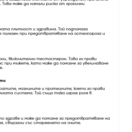
 Това може да намали риска от хронични
ната плътност и здравина. Той подпомага
е полезен при предотвратяване на остеопороза и
они, включително тестостерон. Това го прави
нс при мъжете, като може да помогне за увеличаване
е.
ето
ратите, мазнините и протеините, което го прави
лната система. Той също така играе роля в
то здраве и може да помогне за предотвратяване на
ия, свързани със стареенето на очите.