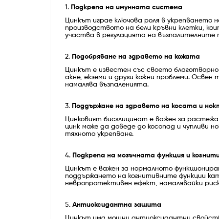
1.
Подкрепа на имунната система
Цинкът играе ключова роля в укрепването 
производството на бели кръвни клетки, кои
участва в регулацията на възпалителните 
2.
Подобряване на здравето на кожата
Цинкът е известен със своето благотворно 
акне, екземи и други кожни проблеми. Освен
намалява възпаленията.
3.
Поддържане на здравето на косата и но
Цинковият бисглицинат е важен за растежа
цинк може да доведе до косопад и чупливи н
тяхното укрепване.
4.
Подкрепа на мозъчната функция и когнит
Цинкът е важен за нормалното функционира
поддържането на когнитивните функции ка
невропротективен ефект, намалявайки риск
5.
Антиоксидантна защита
Цинкът има мощни антиоксидантни свойств