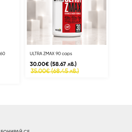
60
ULTRA ZMAX 90 caps
ULTRA
caps
30.00€ (58.67 лв.)
13.00
35.00€ (68.45 лв.)
17.00