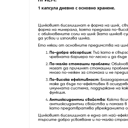
ПРИЕМ:
1 капсула дневно с основно хранене.
Цинковият бисглицинат е форма на цинк, св
форма на минерала, която предлага по-висо
с обикновените соли на цинк (като цинков с
да усвои и използва цинка.
Ето някои от основните предимства на цин
По-добра абсорбция
: Тъй като е свър
чревната бариера по-лесно и да бъде 
По-малко стомашни проблеми
: Обикно
могат да причинят стомашни проблеми
много по-нежен за стомаха и не преди
По-висока ефективност
: Благодарени
може да бъде по-ефективен в осигуряв
имунната система, поддържане на кож
функция.
Антиоксидантни свойства
: Както вс
антиоксидантни свойства и помага в
като предотвратява уврежданията от
Цинковият бисглицинат е една от най-ефект
търсите добро усвояване и по-малко стран