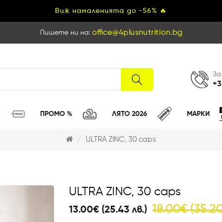
Виж намаленията до -56% 🔥
Пишете ни на:
За
+3
ПРОМО %
ЛЯТО 2026
МАРКИ
ULTRA ZINC, 30 caps
ULTRA ZINC, 30 caps
18.00€ (35.20
13.00€ (25.43 лв.)