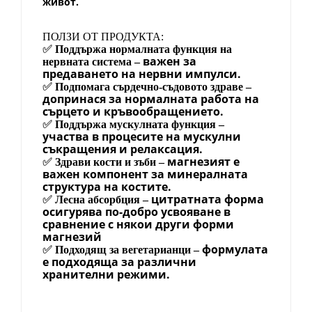
живот.
ПОЛЗИ ОТ ПРОДУКТА:
✅
Поддържа нормалната функция на
важен за
нервната система –
предаването на нервни импулси.
✅
Подпомага сърдечно-съдовото здраве –
допринася за нормалната работа на
сърцето и кръвообращението.
✅
Поддържа мускулната функция –
участва в процесите на мускулни
съкращения и релаксация.
магнезият е
✅
Здрави кости и зъби –
важен компонент за минералната
структура на костите.
цитратната форма
✅
Лесна абсорбция –
осигурява по-добро усвояване в
сравнение с някои други форми
магнезий
формулата
✅
Подходящ за вегетарианци –
е подходяща за различни
хранителни режими.