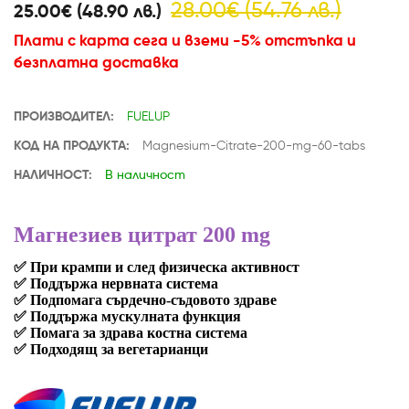
28.00€ (54.76 лв.)
25.00€ (48.90 лв.)
Плати с карта сега и вземи -5% отстъпка и
безплатна доставка
ПРОИЗВОДИТЕЛ:
FUELUP
КОД НА ПРОДУКТА:
Magnesium-Citrate-200-mg-60-tabs
НАЛИЧНОСТ:
В наличност
Магнезиев цитрат 200 mg
✅ При крампи и след физическа активност
✅
Поддържа нервната система
✅
Подпомага сърдечно-съдовото здраве
✅
Поддържа мускулната функция
✅
Помага за здрава костна система
✅
Подходящ за вегетарианци