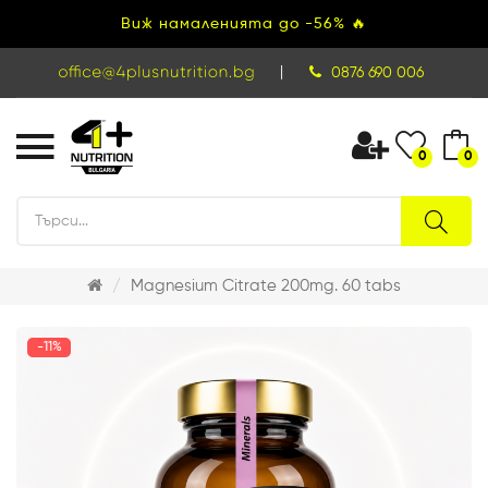
Виж намаленията до -56% 🔥
|
0876 690 006
0
0
Magnesium Citrate 200mg. 60 tabs
-11%