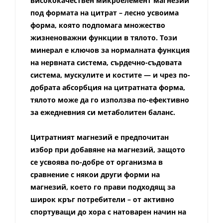
висококачествен микроелемент магнезий
под формата на цитрат – лесно усвоима
форма, която подпомага множество
жизненоважни функции в тялото. Този
минерал е ключов за нормалната функция
на нервната система, сърдечно-съдовата
система, мускулите и костите — и чрез по-
добрата абсорбция на цитратната форма,
тялото може да го използва по-ефективно
за ежедневния си метаболитен баланс.
Цитратният магнезий е предпочитан
избор при добавяне на магнезий, защото
се усвоява по-добре от организма в
сравнение с някои други форми на
магнезий, което го прави подходящ за
широк кръг потребители – от активно
спортуващи до хора с натоварен начин на