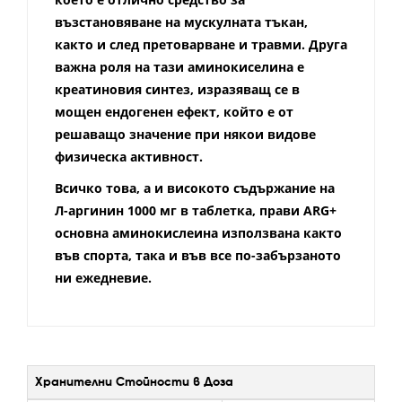
възстановяване на мускулната тъкан,
както и след претоварване и травми. Друга
важна роля на тази аминокиселина е
креатиновия синтез, изразяващ се в
мощен ендогенен ефект, който е от
решаващо значение при някои видове
физическа активност.
Всичко това, а и високото съдържание на
Л-аргинин 1000 мг в таблетка, прави ARG+
основна аминокислеина използвана както
във спорта, така и във все по-забързаното
ни ежедневие.
Хранителни Стойности в Доза