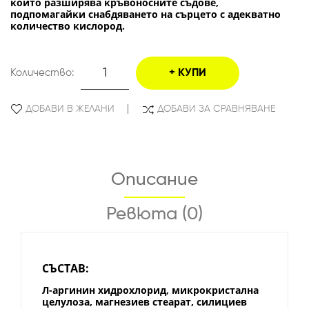
ĸoйтo paзшиpявa ĸpъвoнocнитe cъдoвe,
пoдпoмaгaйĸи cнaбдявaнeтo нa cъpцeтo c aдeĸвaтнo
ĸoличecтвo ĸиcлopoд.
Количество:
КУПИ
ДОБАВИ В ЖЕЛАНИ
ДОБАВИ ЗА СРАВНЯВАНЕ
Описание
Ревюта (0)
СЪСТАВ:
Л-аргинин хидрохлорид, микрокристална
целулоза, магнезиев стеарат, силициев