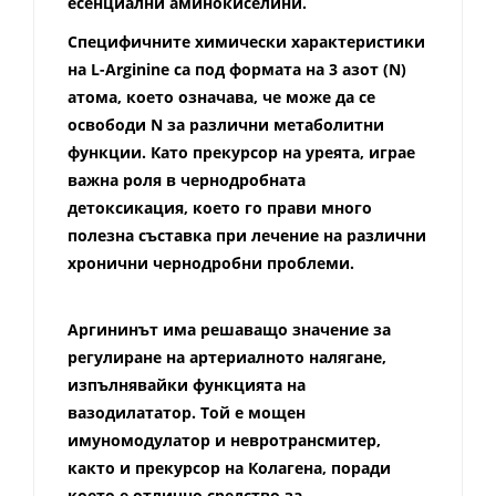
есенциални аминокиселини.
Специфичните химически характеристики
на L-Arginine са под формата на 3 азот (N)
атома, което означава, че може да се
освободи N за различни метаболитни
функции. Като прекурсор на уреята, играе
важна роля в чернодробната
детоксикация, което го прави много
полезна съставка при лечение на различни
хронични чернодробни проблеми.
Аргининът има решаващо значение за
регулиране на артериалното налягане,
изпълнявайки функцията на
вазодилататор. Той е мощен
имуномодулатор и невротрансмитер,
както и прекурсор на Колагена, поради
което е отлично средство за