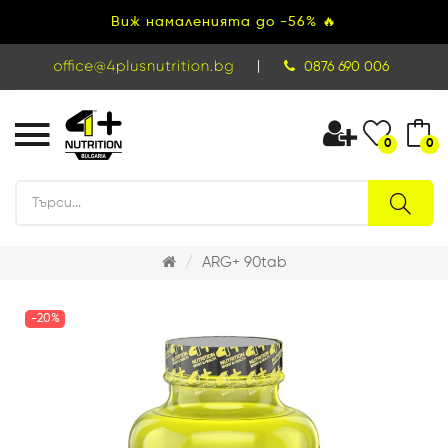
Виж намаленията до -56% 🔥
|
0876 690 006
0
0
ARG+ 90tab
-20%