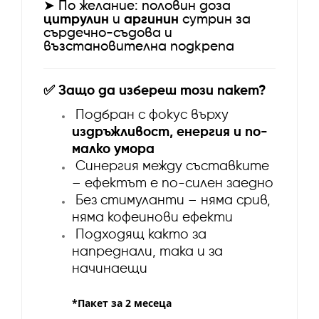
➤
По желание: половин доза
цитрулин
и
аргинин
сутрин за
сърдечно-съдова и
възстановителна подкрепа
✅
Защо да избереш този пакет?
Подбран с фокус върху
издръжливост, енергия и по-
малко умора
Синергия между съставките
– ефектът е по-силен заедно
Без стимуланти – няма срив,
няма кофеинови ефекти
Подходящ както за
напреднали, така и за
начинаещи
*Пакет за 2 месеца