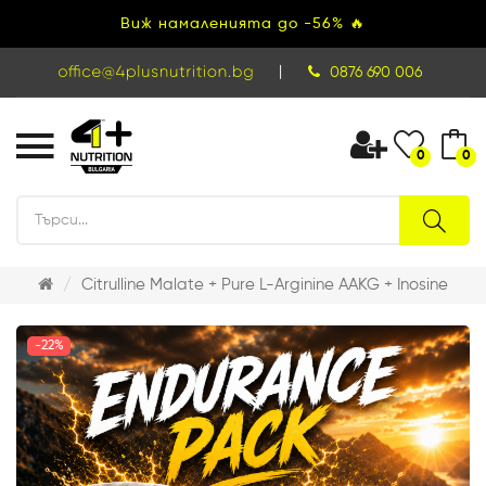
Виж намаленията до -56% 🔥
|
0876 690 006
0
0
Citrulline Malate + Pure L-Arginine AAKG + Inosine
-22%