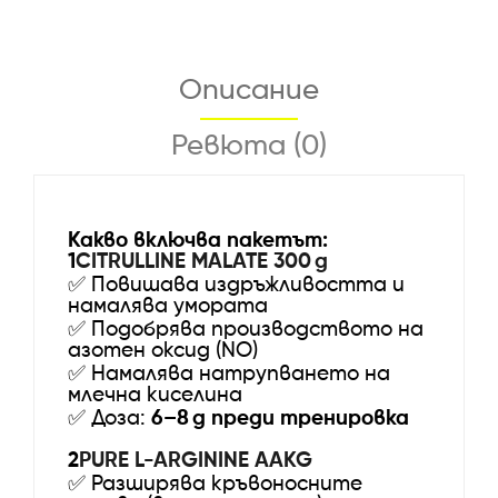
Описание
Ревюта (0)
Какво включва пакетът:
1️
CITRULLINE MALATE 300 g
✅
Повишава издръжливостта и
намалява умората
✅
Подобрява производството на
азотен оксид (NO)
✅
Намалява натрупването на
млечна киселина
✅
Доза:
6–8 g преди тренировка
2️
PURE L-ARGININE AAKG
✅
Разширява кръвоносните