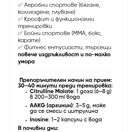
✅
Аеробни спортове (бягане,
колоездене, плуване)
✅
Кросфит и функционални
тренировки
✅
Бойни спортове (ММА, бокс,
карате)
✅
Фитнес ентусиасти, търсещи
повече издръжливост и по-малко
умора
Препоръчителен начин на прием:
30–40 минути преди тренировка:
Citrulline Malate
: 1 доза (6–8 g)
в 200–300 ml вода
AAKG (аргинин)
: 3–5 g, може
да се смеси с цитрулина
Inosine
: 1–2 капсули с вода
В почивни дни: