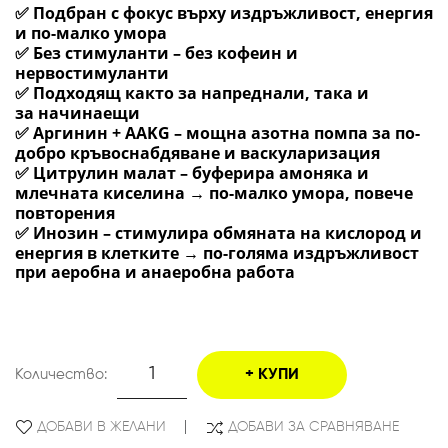
✅
Подбран с фокус върху
издръжливост
,
енергия
и
по-малко умора
✅
Без стимуланти
–
без кофеин
и
нервостимуланти
✅
Подходящ както за
напреднали
, така и
за
начинаещи
✅
Аргинин + AAKG
– мощна азотна помпа за по-
добро кръвоснабдяване и васкуларизация
✅
Цитрулин мала
т – буферира амоняка и
млечната киселина
→
по-малко умора, повече
повторения
✅
Инозин
– стимулира обмяната на кислород и
енергия в клетките
→
по-голяма издръжливост
при аеробна и анаеробна работа
Количество:
КУПИ
ДОБАВИ В ЖЕЛАНИ
ДОБАВИ ЗА СРАВНЯВАНЕ