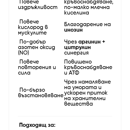
Повече
кръвоснабдяване,
издръжливост
по-малко млечна
киселина
Повече
Благодарение на
кислород в
инозин
мускулите
По-добър
Чрез
аргинин +
азотен оксид
цитрулин
(NO)
синергия
Повече
Повишено
повторения и
кръвоснабдяване
сила
и АТФ
Чрез намаляване
на умората и
По-бързо
ускорен приток
възстановяване
на хранителни
вещества
Подходящ за: