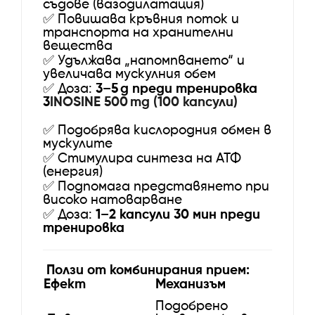
съдове (вазодилатация)
✅
Повишава кръвния поток и
транспорта на хранителни
вещества
✅
Удължава „напомпването“ и
увеличава мускулния обем
✅
Доза:
3–5 g преди тренировка
3️
INOSINE 500 mg (100 капсули)
✅
Подобрява кислородния обмен в
мускулите
✅
Стимулира синтеза на АТФ
(енергия)
✅
Подпомага представянето при
високо натоварване
✅
Доза:
1–2 капсули 30 мин преди
тренировка
Ползи от комбинирания прием:
Ефект
Механизъм
Подобрено