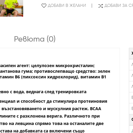
ДОБАВИ В ЖЕЛАНИ
ДОБАВИ ЗА С
Ревюта (0)
 насипен агент: целулозен микрокристалин;
антанова гума; противослепващо средство: зелен
итамин В6 (пиксоксин хидрохлорид), витамин В1
вно с вода, веднага след тренировката
енциал и способност да стимулира протеиновия
и възстановяването и мускулния растеж. BCAA
елините с разклонена верига. Различното при
тво на левцина спрямо това на останалите две
ъстава на добавката са включени също