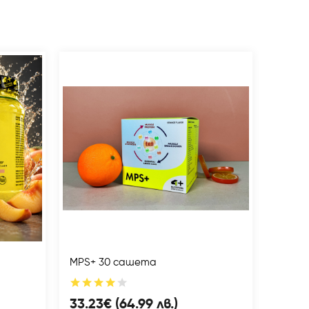
MPS+ 30 сашета
CLEAR 
65.00
83.0
33.23€ (64.99 лв.)