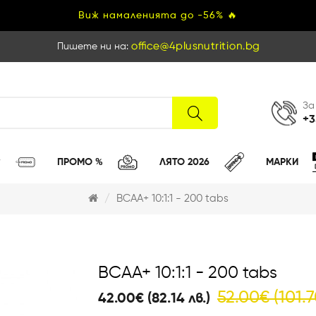
Виж намаленията до -56% 🔥
Пишете ни на:
За
+3
ПРОМО %
ЛЯТО 2026
МАРКИ
BCAA+ 10:1:1 - 200 tabs
BCAA+ 10:1:1 - 200 tabs
52.00€ (101.7
42.00€ (82.14 лв.)