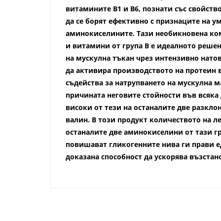
витамините В1 и В6, познати със свойст
да се борят ефективно с признаците на ум
аминокиселините. Тази необикновена ко
и витамини от група В е идеалното реше
на мускулна тъкан чрез интензивно натов
да активира производството на протеин в
съдейства за натрупването на мускулна ма
причината неговите стойности във всяка 
високи от тези на останалите две разкл
валин. В този продукт количеството на л
останалите две аминокиселини от тази гр
повишават гликогенните нива ги прави ед
доказана способност да ускорява възста