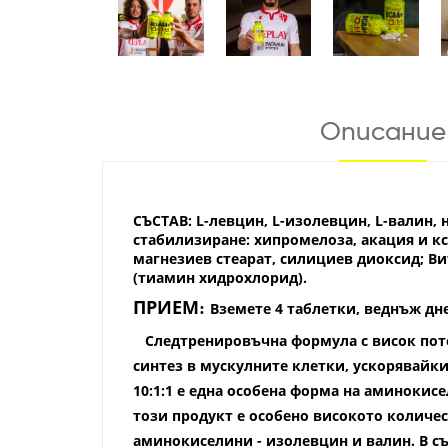
Описание
СЪСТАВ:
L-левцин, L-изолевцин, L-валин,
стабилизиране: хипромелоза, акация и кс
магнезиев стеарат, силициев диоксид; В
(тиамин хидрохлорид).
ПРИЕМ
:
Вземете 4 таблетки, веднъж дне
Следтренировъчна формула с висок пот
синтез в мускулните клетки, ускорявайк
10:1:1 е една особена форма на аминокис
този продукт е особено високото количес
аминокиселини - изолевцин и валин. В с