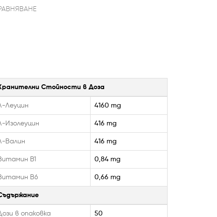
РАВНЯВАНЕ
Хранителни Стойности в Доза
Л-Леуцин
4160 mg
Л-Изолеуцин
416 mg
Л-Валин
416 mg
Витамин В1
0,84 mg
Витамин В6
0,66 mg
Съдържание
Дози в опаковка
50