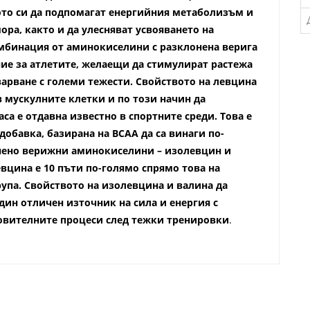
вото си да подпомагат енергийния метаболизъм и
ора, както и да улесняват усвояването на
мбинация от аминокиселини с разклонена верига
ние за атлетите, желаещи да стимулират растежа
арване с големи тежести. Свойството на левцина
 мускулните клетки и по този начин да
са е отдавна известно в спортните среди. Това е
добавка, базирана на BCAA да са винаги по-
онено верижни аминокиселини – изолевцин и
евцина е 10 пъти по-голямо спрямо това на
упа. Свойството на изолевцина и валина да
ин отличен източник на сила и енергия с
новителните процеси след тежки тренировки
.