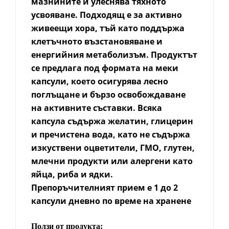
мазнините и улеснява тяхното
усвояване. Подходящ е за активно
живеещи хора, тъй като поддържа
клетъчното възстановяване и
енергийния метаболизъм. Продуктът
се предлага под формата на меки
капсули, което осигурява лесно
поглъщане и бързо освобождаване
на активните съставки. Всяка
капсула съдържа желатин, глицерин
и пречистена вода, като не съдържа
изкуствени оцветители, ГМО, глутен,
млечни продукти или алергени като
яйца, риба и ядки.
Препоръчителният прием е 1 до 2
капсули дневно по време на хранене
Ползи от продукта: