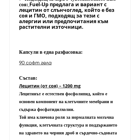
Fuel-Up предлага и вариант с
соя:
лецитин от слънчоглед, който е без
соя и ГМО, подходящ за тези с
алергии или предпочитания към
растителни източници.
Капсули в една разфасовка:
90 софт гела
Състав:
Лецитин (от соя) – 1200 mg
Лецитинът е естествен фосфолипид, който е
основен компонент на клетъчните мембрани и
съдържа фосфатидилхолин.
Той има ключова роля за нормалната мозъчна
функция, клетъчната структура и поддържането
на здравето на черния дроб и сърдечно-съдовата