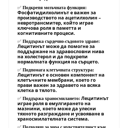
✅
Подкрепя мозъчната функция:
Фосфатидилхолинът е важен за
производството на ацетилхолин –
невротрансмитер, който играе
ключова роля в паметта и
когнитивните процеси.
✅
Поддържа сърдечно-съдовото здраве:
Лецитинът може да помогне за
поддържане на здравословни нива
на холестерол и да подкрепи
нормалната функция на сърцето.
✅
Подпомага клетъчната структура:
Лецитинът е основен компонент на
клетъчните мембрани, което го
прави важен за здравето на всяка
клетка в тялото.
Лецитинът
✅
Поддържа храносмилането:
играе роля в емулгирането на
мазнини, което може да улесни
тяхното разграждане и усвояване в
храносмилателната система.
✅
Подходящ за хора с чувствителност към