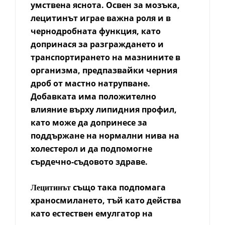
умствена яснота. Освен за мозъка,
лецитинът играе важна роля и в
чернодробната функция, като
допринася за разграждането и
транспортирането на мазнините в
организма, предпазвайки черния
дроб от мастно натрупване.
Добавката има положително
влияние върху липидния профил,
като може да допринесе за
поддържане на нормални нива на
холестерол и да подпомогне
сърдечно-съдовото здраве.
също така подпомага
Лецитинът
храносмилането, тъй като действа
като естествен емулгатор на