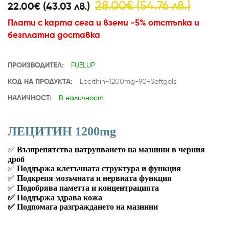
28.00€ (54.76 лв.)
22.00€ (43.03 лв.)
Плати с карта сега и вземи -5% отстъпка и
безплатна доставка
ПРОИЗВОДИТЕЛ:
FUELUP
КОД НА ПРОДУКТА:
Lecithin-1200mg-90-Softgels
НАЛИЧНОСТ:
В наличност
ЛЕЦИТИН 1200mg
✅
Възпрепятства натрупването на мазнини в черния
дроб
✅
Поддържа клетъчната структура и функция
✅
Подкрепя мозъчната и нервната функция
✅
Подобрява паметта и концентрацията
✅
Поддържа здрава кожа
✅
Подпомага разграждането на мазнини