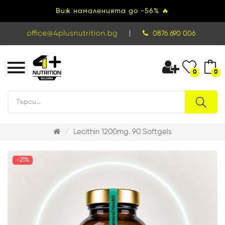
Виж намаленията до -56% 🔥
|
0876 690 006
0
0
Lecithin 1200mg. 90 Softgels
-21%